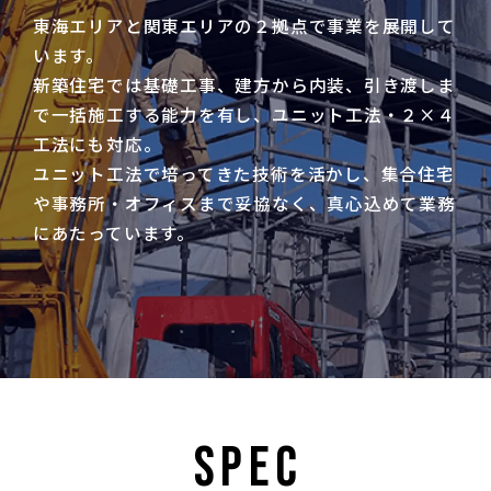
東海エリアと関東エリアの２拠点で事業を展開して
います。
新築住宅では基礎工事、建方から内装、引き渡しま
で
一括施工する能力を有し、ユニット工法・２×４
工法にも対応。
ユニット工法で培ってきた技術を活かし、集合住宅
や事務所・
オフィスまで妥協なく、真心込めて業務
にあたっています。
SPEC